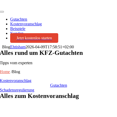
Toggle
Navigation
Gutachten
Kostenvoranschlag
Beispiele
Kunden
Jetzt kostenlos starten
Blog
Ehtisham
2026-04-09T17:58:51+02:00
Alles rund um KFZ-Gutachten
Tipps vom experten
Home
/Blog
Kostenvoranschlag
Gutachten
Schadensregulierung
Alles zum Kostenvoranschlag