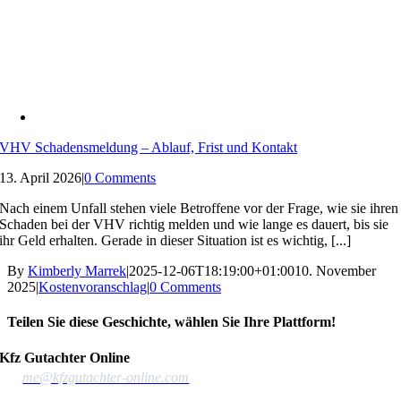
VHV Schadensmeldung – Ablauf, Frist und Kontakt
13. April 2026
|
0 Comments
Nach einem Unfall stehen viele Betroffene vor der Frage, wie sie ihren
Schaden bei der VHV richtig melden und wie lange es dauert, bis sie
ihr Geld erhalten. Gerade in dieser Situation ist es wichtig, [...]
By
Kimberly Marrek
|
2025-12-06T18:19:00+01:00
10. November
2025
|
Kostenvoranschlag
|
0 Comments
Teilen Sie diese Geschichte, wählen Sie Ihre Plattform!
Facebook
X
Reddit
LinkedIn
WhatsApp
Telegram
Email
Copy
Kfz Gutachter Online
Link
me@kfzgutachter-online.com