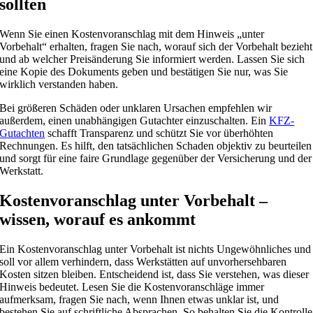
sollten
Wenn Sie einen Kostenvoranschlag mit dem Hinweis „unter
Vorbehalt“ erhalten, fragen Sie nach, worauf sich der Vorbehalt bezieht
und ab welcher Preisänderung Sie informiert werden. Lassen Sie sich
eine Kopie des Dokuments geben und bestätigen Sie nur, was Sie
wirklich verstanden haben.
Bei größeren Schäden oder unklaren Ursachen empfehlen wir
außerdem, einen unabhängigen Gutachter einzuschalten. Ein
KFZ-
Gutachten
schafft Transparenz und schützt Sie vor überhöhten
Rechnungen. Es hilft, den tatsächlichen Schaden objektiv zu beurteilen
und sorgt für eine faire Grundlage gegenüber der Versicherung und der
Werkstatt.
Kostenvoranschlag unter Vorbehalt –
wissen, worauf es ankommt
Ein Kostenvoranschlag unter Vorbehalt ist nichts Ungewöhnliches und
soll vor allem verhindern, dass Werkstätten auf unvorhersehbaren
Kosten sitzen bleiben. Entscheidend ist, dass Sie verstehen, was dieser
Hinweis bedeutet. Lesen Sie die Kostenvoranschläge immer
aufmerksam, fragen Sie nach, wenn Ihnen etwas unklar ist, und
bestehen Sie auf schriftliche Absprachen. So behalten Sie die Kontrolle