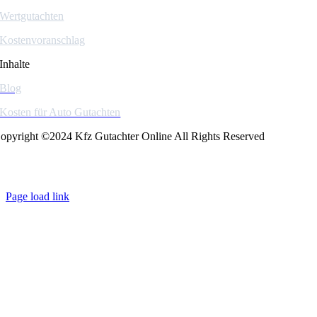
Wertgutachten
Kostenvoranschlag
Inhalte
Blog
Kosten für Auto Gutachten
opyright ©2024 Kfz Gutachter Online All Rights Reserved
Page load link
Go
to
Top