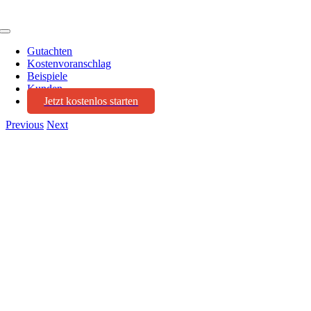
Toggle
Navigation
Gutachten
Kostenvoranschlag
Beispiele
Kunden
Jetzt kostenlos starten
Previous
Next
View
Larger
Image