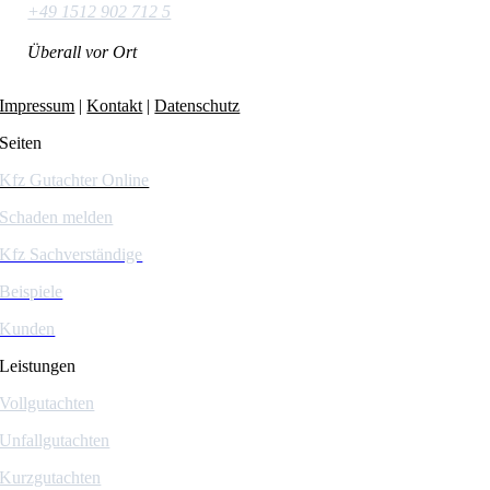
+49 1512 902 712 5
Überall vor Ort
Impressum
|
Kontakt
|
Datenschutz
Seiten
Kfz Gutachter Online
Schaden melden
Kfz Sachverständige
Beispiele
Kunden
Leistungen
Vollgutachten
Unfallgutachten
Kurzgutachten