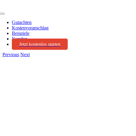
Toggle
Navigation
Gutachten
Kostenvoranschlag
Beispiele
Kunden
Jetzt kostenlos starten
Previous
Next
View
Larger
Image