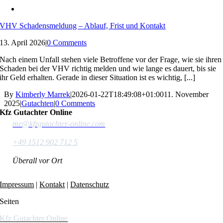
VHV Schadensmeldung – Ablauf, Frist und Kontakt
13. April 2026
|
0 Comments
Nach einem Unfall stehen viele Betroffene vor der Frage, wie sie ihren
Schaden bei der VHV richtig melden und wie lange es dauert, bis sie
ihr Geld erhalten. Gerade in dieser Situation ist es wichtig, [...]
By
Kimberly Marrek
|
2026-01-22T18:49:08+01:00
11. November
2025
|
Gutachten
|
0 Comments
Kfz Gutachter Online
me@kfzgutachter-online.com
+49 1512 902 712 5
Überall vor Ort
Impressum
|
Kontakt
|
Datenschutz
Seiten
Kfz Gutachter Online