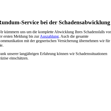
Rundum-Service bei der Schadensabwicklung
ir kümmern uns um die komplette Abwicklung Ihres Schadensfalls vo
er ersten Meldung bis zur
Auszahlung
. Auch die gesamte
ommunikation mit der gegnerischen Versicherung übernehmen wir für
ie.
ank unserer langjährigen Erfahrung können wir Schadenssituationen
räzise einschätzen.