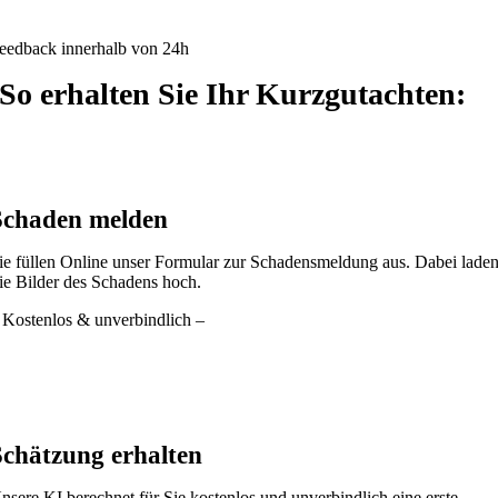
eedback innerhalb von 24h
So erhalten Sie Ihr Kurzgutachten:
Schaden melden
ie füllen Online unser Formular zur Schadensmeldung aus. Dabei lade
ie Bilder des Schadens hoch.
 Kostenlos & unverbindlich –
Schätzung erhalten
nsere KI berechnet für Sie kostenlos und unverbindlich eine erste