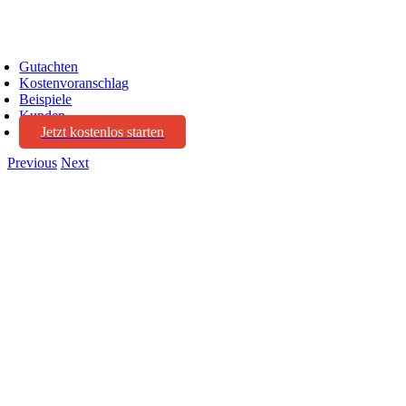
oggle
avigation
Gutachten
Kostenvoranschlag
Beispiele
Kunden
Jetzt kostenlos starten
Previous
Next
View
Larger
Image