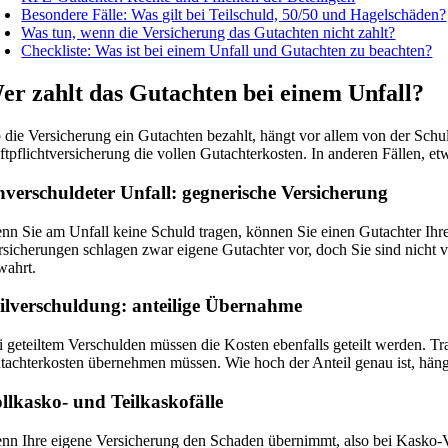
Besondere Fälle: Was gilt bei Teilschuld, 50/50 und Hagelschäden?
Was tun, wenn die Versicherung das Gutachten nicht zahlt?
Checkliste: Was ist bei einem Unfall und Gutachten zu beachten?
er zahlt das Gutachten bei einem Unfall?
 die Versicherung ein Gutachten bezahlt, hängt vor allem von der Schu
ftpflichtversicherung die vollen Gutachterkosten. In anderen Fällen, 
verschuldeter Unfall: gegnerische Versicherung
nn Sie am Unfall keine Schuld tragen, können Sie einen Gutachter Ihre
rsicherungen schlagen zwar eigene Gutachter vor, doch Sie sind nicht v
wahrt.
ilverschuldung: anteilige Übernahme
i geteiltem Verschulden müssen die Kosten ebenfalls geteilt werden. Tr
tachterkosten übernehmen müssen. Wie hoch der Anteil genau ist, hängt
llkasko- und Teilkaskofälle
nn Ihre eigene Versicherung den Schaden übernimmt, also bei Kasko-Ver