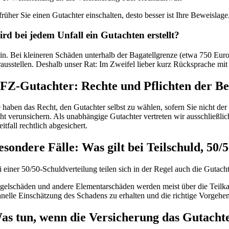
früher Sie einen Gutachter einschalten, desto besser ist Ihre Beweislage
rd bei jedem Unfall ein Gutachten erstellt?
in. Bei kleineren Schäden unterhalb der Bagatellgrenze (etwa 750 Euro)
rausstellen. Deshalb unser Rat: Im Zweifel lieber kurz Rücksprache mit 
FZ-Gutachter: Rechte und Pflichten der Bet
e haben das Recht, den Gutachter selbst zu wählen, sofern Sie nicht de
cht verunsichern. Als unabhängige Gutachter vertreten wir ausschließli
eitfall rechtlich abgesichert.
esondere Fälle: Was gilt bei Teilschuld, 50
i einer 50/50-Schuldverteilung teilen sich in der Regel auch die Gutach
gelschäden und andere Elementarschäden werden meist über die Teilkasko
hnelle Einschätzung des Schadens zu erhalten und die richtige Vorgehe
as tun, wenn die Versicherung das Gutachte