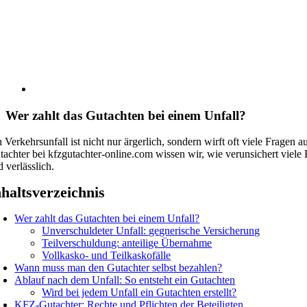
Wer zahlt das Gutachten bei einem Unfall?
n Verkehrsunfall ist nicht nur ärgerlich, sondern wirft oft viele Fragen
tachter bei kfzgutachter-online.com wissen wir, wie verunsichert viele 
 verlässlich.
nhaltsverzeichnis
Wer zahlt das Gutachten bei einem Unfall?
Unverschuldeter Unfall: gegnerische Versicherung
Teilverschuldung: anteilige Übernahme
Vollkasko- und Teilkaskofälle
Wann muss man den Gutachter selbst bezahlen?
Ablauf nach dem Unfall: So entsteht ein Gutachten
Wird bei jedem Unfall ein Gutachten erstellt?
KFZ-Gutachter: Rechte und Pflichten der Beteiligten