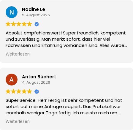
gegnerischen Versicherung. Vielen Dank an Marius und
das gesamte Team. Klare Empfehlung!
Nadine Le
5. August 2026
Absolut empfehlenswert! Super freundlich, kompetent
und zuverlässig. Man merkt sofort, dass hier viel
Fachwissen und Erfahrung vorhanden sind. Alles wurde
verständlich erklärt und die Abwicklung verlief schnell
Weiterlesen
und unkompliziert. Wer einen ehrlichen und
professionellen Gutachter sucht, ist hier bestens
aufgehoben.
Anton Büchert
4. August 2026
Super Service. Herr Fertig ist sehr kompetent und hat
sofort auf meine Anfrage reagiert. Das Protokoll war
innerhalb weniger Tage fertig. Ich musste mich um
nichts kümmern, alles hat Herr Fertig für mich
Weiterlesen
übernommen und hat mich bis zum Abschluss
begleitet. Würde ich jedem weiter empfehlen.