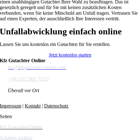
einen unabhängigen Gutachter Ihrer Wahl zu beauftragen. Das ist
gesetzlich geregelt und für Sie mit keinen zusätzlichen Kosten
verbunden, wenn Sie keine Mitschuld am Unfall tragen. Vertrauen Sie
auf einen Experten, der ausschließlich Ihre Interessen vertritt.
Unfallabwicklung einfach online
Lassen Sie uns kostenlos ein Gutachten für Sie erstellen.
Jetzt kostenlos starten
Kfz Gutachter Online
me@kfzgutachter-online.com
+49 1512 902 712 5
Überall vor Ort
Impressum
|
Kontakt
|
Datenschutz
Seiten
Kfz Gutachter Online
Schaden melden