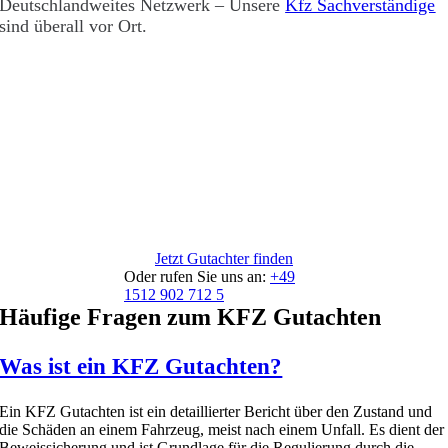
Deutschlandweites Netzwerk – Unsere
Kfz Sachverständige
sind überall vor Ort.
Jetzt Gutachter finden
Oder rufen Sie uns an:
+49
1512 902 712 5
Häufige Fragen zum KFZ Gutachten
Was ist ein KFZ Gutachten?
Ein KFZ Gutachten ist ein detaillierter Bericht über den Zustand und
die Schäden an einem Fahrzeug, meist nach einem Unfall. Es dient der
Beweissicherung und ist Grundlage für die Regulierung durch die