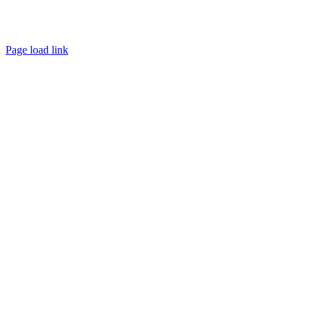
Page load link
Go
to
Top