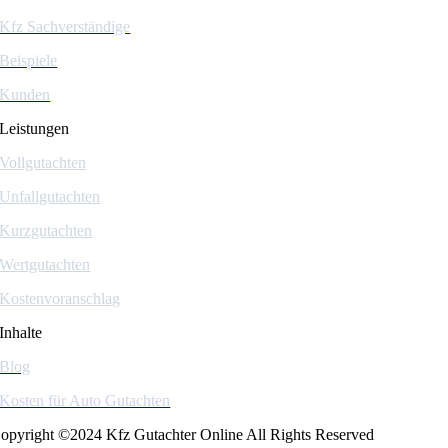
Kfz Sachverständige
Beispiele
Kunden
Leistungen
Vollgutachten
Unfallgutachten
Kurzgutachten
Wertgutachten
Kostenvoranschlag
Inhalte
Blog
Kosten für Auto Gutachten
opyright ©2024 Kfz Gutachter Online All Rights Reserved