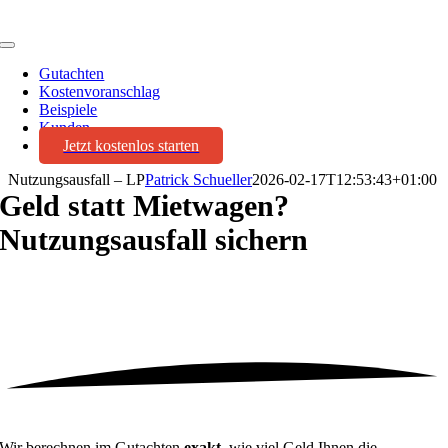
Toggle
Navigation
Gutachten
Kostenvoranschlag
Beispiele
Kunden
Jetzt kostenlos starten
Nutzungsausfall – LP
Patrick Schueller
2026-02-17T12:53:43+01:00
Geld statt Mietwagen?
Nutzungsausfall sichern
Wir berechnen im Gutachten
exakt,
wie viel Geld Ihnen die