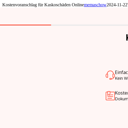
Skip
Kostenvoranschlag für Kaskoschäden Online
memaschow
2024-11-22
to
content