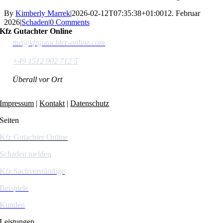
By
Kimberly Marrek
|
2026-02-12T07:35:38+01:00
12. Februar
2026
|
Schaden
|
0 Comments
Kfz Gutachter Online
me@kfzgutachter-online.com
+49 1512 902 712 5
Überall vor Ort
Impressum
|
Kontakt
|
Datenschutz
Seiten
Kfz Gutachter Online
Schaden melden
Kfz Sachverständige
Beispiele
Kunden
Leistungen