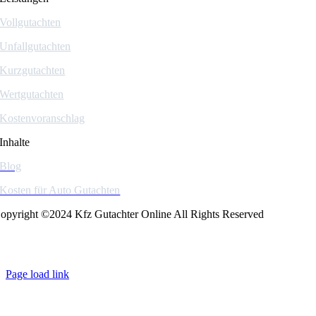
Vollgutachten
Unfallgutachten
Kurzgutachten
Wertgutachten
Kostenvoranschlag
Inhalte
Blog
Kosten für Auto Gutachten
opyright ©2024 Kfz Gutachter Online All Rights Reserved
Page load link
Go
to
Top