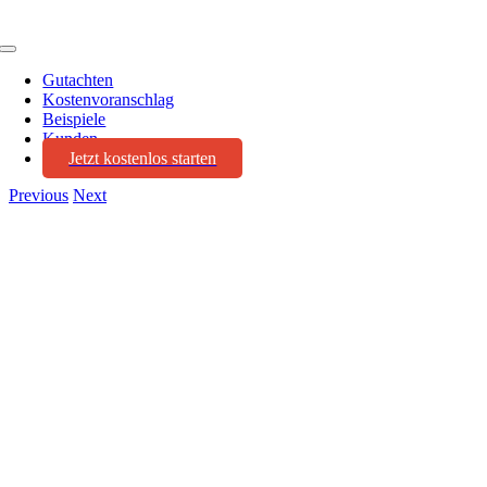
Toggle
Navigation
Gutachten
Kostenvoranschlag
Beispiele
Kunden
Jetzt kostenlos starten
Previous
Next
View
Larger
Image