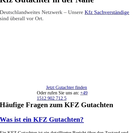
Deutschlandweites Netzwerk – Unsere
Kfz Sachverständige
sind überall vor Ort.
Jetzt Gutachter finden
Oder rufen Sie uns an:
+49
1512 902 712 5
Häufige Fragen zum KFZ Gutachten
Was ist ein KFZ Gutachten?
Ein KFZ Gutachten ist ein detaillierter Bericht über den Zustand und