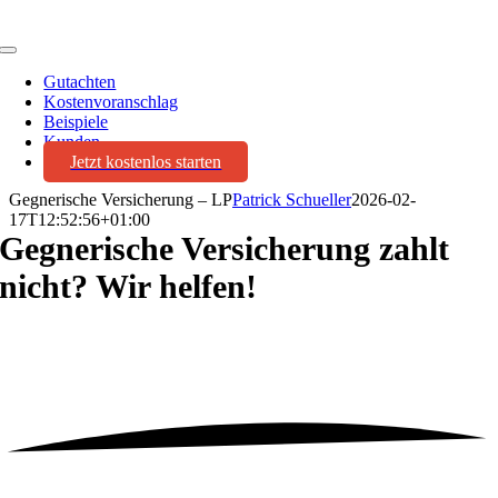
Toggle
Navigation
Gutachten
Kostenvoranschlag
Beispiele
Kunden
Jetzt kostenlos starten
Gegnerische Versicherung – LP
Patrick Schueller
2026-02-
17T12:52:56+01:00
Gegnerische Versicherung zahlt
nicht? Wir helfen!