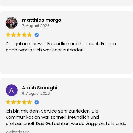
Schaden zu begutachten und wirkliche jeden Mangel
der durch den Unfall passiert ist zu Fotografieren und
Dokumentieren. Das ist meine 2 Erfahrung mit dem
Herrn Fertig und das 1 mal mit dem Marius und kann nur
matthias morgo
ihr seit WELTKLASSE. Danke für eure super Arbeit.🙏🏾
7. August 2026
Der gutachter war Freundlich und hat auch Fragen
beantwortet ich war sehr zufrieden
Arash Sadeghi
6. August 2026
Ich bin mit dem Service sehr zufrieden. Die
Kommunikation war schnell, freundlich und
professionell. Das Gutachten wurde zügig erstellt und
der gesamte Ablauf verständlich erklärt. Besonders
Weiterlesen