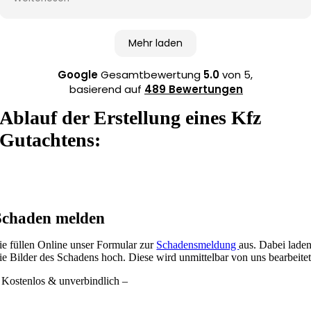
schätze ich die Unterstützung bei der Weiterleitung an
die Anwaltskanzlei und der Abwicklung mit der
gegnerischen Versicherung. Vielen Dank an Marius und
Mehr laden
das gesamte Team. Klare Empfehlung!
Google
Gesamtbewertung
5.0
von 5,
basierend auf
489 Bewertungen
Ablauf der Erstellung eines Kfz
Gutachtens:
Schaden melden
ie füllen Online unser Formular zur
Schadensmeldung
aus. Dabei lade
ie Bilder des Schadens hoch. Diese wird unmittelbar von uns bearbeitet
 Kostenlos & unverbindlich –