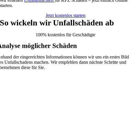
Wir erstellen
Unfallgutachten
für KFZ Schäden – jetzt einfach Online
starten.
Jetzt kostenlos starten
So wickeln wir Unfallschäden ab
100% kostenlos für Geschädigte
Analyse möglicher Schäden
nhand der eingereichten Informationen können wir uns ein erstes Bild
es Unfallschadens machen. Wir empfehlen dann nächste Schritte und
bernehmen diese für Sie.