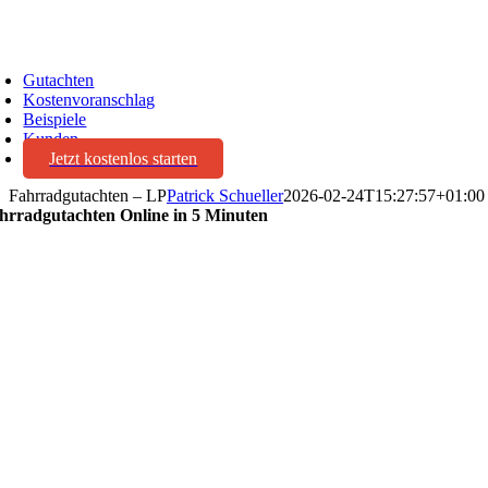
oggle
avigation
Gutachten
Kostenvoranschlag
Beispiele
Kunden
Jetzt kostenlos starten
Fahrradgutachten – LP
Patrick Schueller
2026-02-24T15:27:57+01:00
hrradgutachten
Online in 5 Minuten