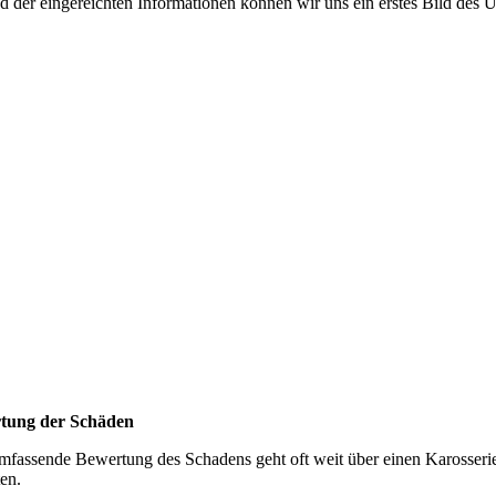
 der eingereichten Informationen können wir uns ein erstes Bild des 
tung der Schäden
mfassende Bewertung des Schadens geht oft weit über einen Karosseri
en.