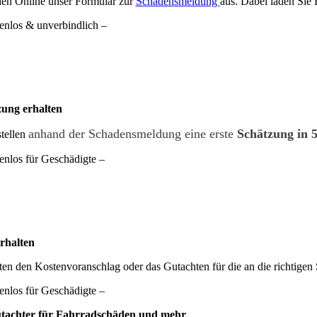
llen Online unser Formular zur
Schadensmeldung
aus. Dabei laden Sie 
enlos & unverbindlich –
zung erhalten
anhand der Schadensmeldung eine erste
Schätzung in 
stellen
enlos für Geschädigte –
rhalten
iten den Kostenvoranschlag oder das Gutachten für die an die richtigen
enlos für Geschädigte –
tachter für Fahrradschäden und mehr