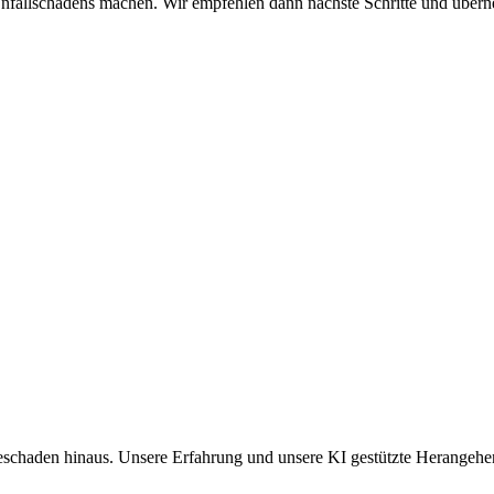
Unfallschadens machen. Wir empfehlen dann nächste Schritte und übern
eschaden hinaus. Unsere Erfahrung und unsere KI gestützte Herangehe