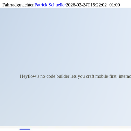
Skip
Fahrradgutachten
Patrick Schueller
2026-02-24T15:22:02+01:00
to
content