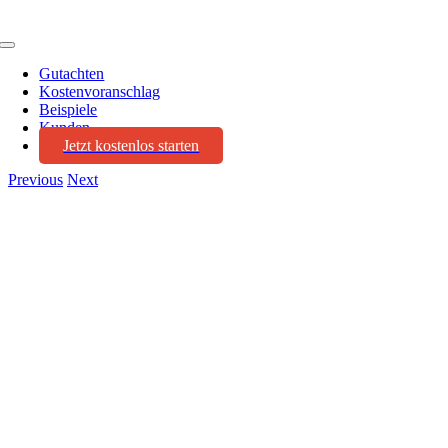
Toggle
Navigation
Gutachten
Kostenvoranschlag
Beispiele
Kunden
Jetzt kostenlos starten
Previous
Next
View
Larger
Image