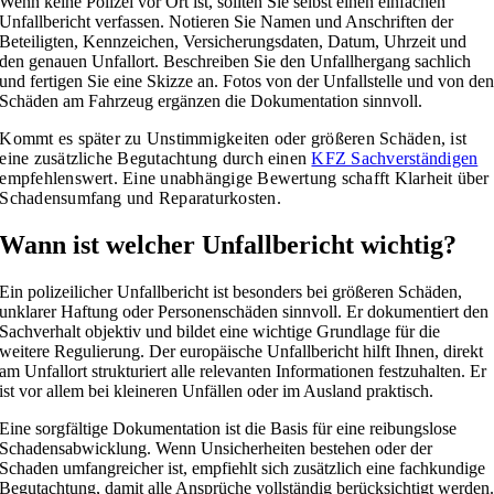
Wenn keine Polizei vor Ort ist, sollten Sie selbst einen einfachen
Unfallbericht verfassen. Notieren Sie Namen und Anschriften der
Beteiligten, Kennzeichen, Versicherungsdaten, Datum, Uhrzeit und
den genauen Unfallort. Beschreiben Sie den Unfallhergang sachlich
und fertigen Sie eine Skizze an. Fotos von der Unfallstelle und von de
Schäden am Fahrzeug ergänzen die Dokumentation sinnvoll.
Kommt es später zu Unstimmigkeiten oder größeren Schäden, ist
eine zusätzliche Begutachtung durch einen
KFZ Sachverständigen
empfehlenswert. Eine unabhängige Bewertung schafft Klarheit über
Schadensumfang und Reparaturkosten.
Wann ist welcher Unfallbericht wichtig?
Ein polizeilicher Unfallbericht ist besonders bei größeren Schäden,
unklarer Haftung oder Personenschäden sinnvoll. Er dokumentiert den
Sachverhalt objektiv und bildet eine wichtige Grundlage für die
weitere Regulierung. Der europäische Unfallbericht hilft Ihnen, direkt
am Unfallort strukturiert alle relevanten Informationen festzuhalten. Er
ist vor allem bei kleineren Unfällen oder im Ausland praktisch.
Eine sorgfältige Dokumentation ist die Basis für eine reibungslose
Schadensabwicklung. Wenn Unsicherheiten bestehen oder der
Schaden umfangreicher ist, empfiehlt sich zusätzlich eine fachkundige
Begutachtung, damit alle Ansprüche vollständig berücksichtigt werden