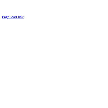
Page load link
Go
to
Top