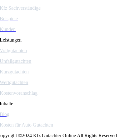
Kfz Sachverständige
Beispiele
Kunden
Leistungen
Vollgutachten
Unfallgutachten
Kurzgutachten
Wertgutachten
Kostenvoranschlag
Inhalte
Blog
Kosten für Auto Gutachten
opyright ©2024 Kfz Gutachter Online All Rights Reserved