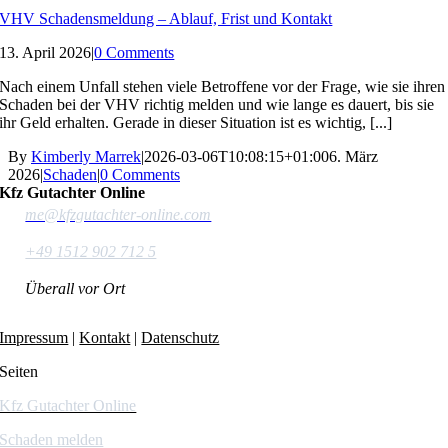
VHV Schadensmeldung – Ablauf, Frist und Kontakt
13. April 2026
|
0 Comments
Nach einem Unfall stehen viele Betroffene vor der Frage, wie sie ihren
Schaden bei der VHV richtig melden und wie lange es dauert, bis sie
ihr Geld erhalten. Gerade in dieser Situation ist es wichtig, [...]
By
Kimberly Marrek
|
2026-03-06T10:08:15+01:00
6. März
2026
|
Schaden
|
0 Comments
Kfz Gutachter Online
me@kfzgutachter-online.com
+49 1512 902 712 5
Überall vor Ort
Impressum
|
Kontakt
|
Datenschutz
Seiten
Kfz Gutachter Online
Schaden melden