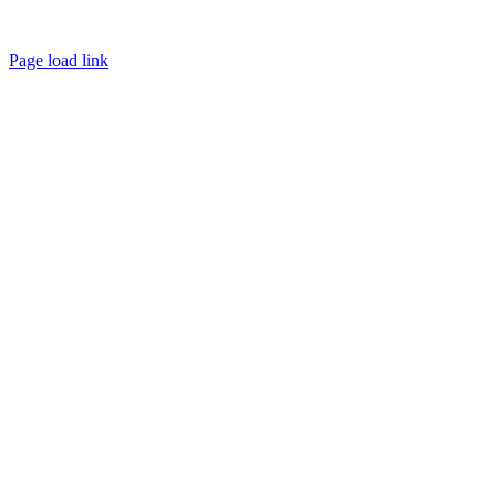
Page load link
Go
to
Top