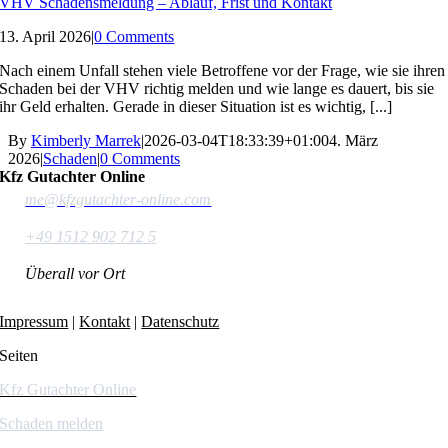
VHV Schadensmeldung – Ablauf, Frist und Kontakt
13. April 2026
|
0 Comments
Nach einem Unfall stehen viele Betroffene vor der Frage, wie sie ihren
Schaden bei der VHV richtig melden und wie lange es dauert, bis sie
ihr Geld erhalten. Gerade in dieser Situation ist es wichtig, [...]
By
Kimberly Marrek
|
2026-03-04T18:33:39+01:00
4. März
2026
|
Schaden
|
0 Comments
Kfz Gutachter Online
me@kfzgutachter-online.com
+49 1512 902 712 5
Überall vor Ort
Impressum
|
Kontakt
|
Datenschutz
Seiten
Kfz Gutachter Online
Schaden melden