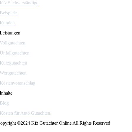
Kfz Sachverständige
Beispiele
Kunden
Leistungen
Vollgutachten
Unfallgutachten
Kurzgutachten
Wertgutachten
Kostenvoranschlag
Inhalte
Blog
Kosten für Auto Gutachten
opyright ©2024 Kfz Gutachter Online All Rights Reserved