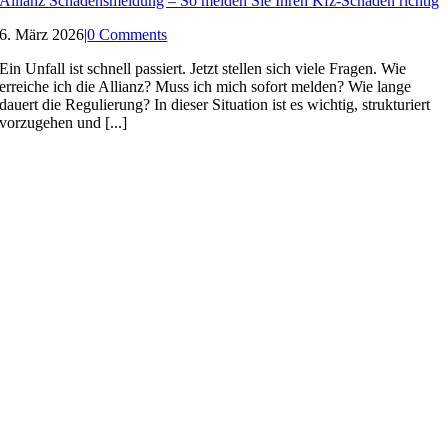
Allianz Schadensmeldung – So melden Sie Ihren Kfz-Schaden richtig
6. März 2026
|
0 Comments
Ein Unfall ist schnell passiert. Jetzt stellen sich viele Fragen. Wie
erreiche ich die Allianz? Muss ich mich sofort melden? Wie lange
dauert die Regulierung? In dieser Situation ist es wichtig, strukturiert
vorzugehen und [...]