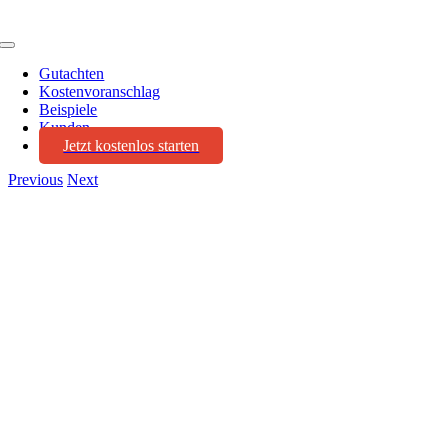
Toggle
Navigation
Gutachten
Kostenvoranschlag
Beispiele
Kunden
Jetzt kostenlos starten
Previous
Next
View
Larger
Image