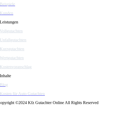
Beispiele
Kunden
Leistungen
Vollgutachten
Unfallgutachten
Kurzgutachten
Wertgutachten
Kostenvoranschlag
Inhalte
Blog
Kosten für Auto Gutachten
opyright ©2024 Kfz Gutachter Online All Rights Reserved