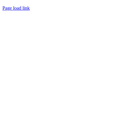
Page load link
Go
to
Top