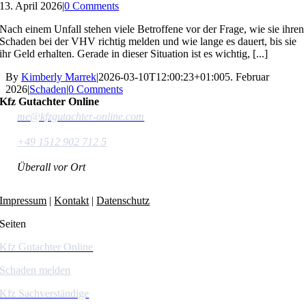
13. April 2026
|
0 Comments
Nach einem Unfall stehen viele Betroffene vor der Frage, wie sie ihren
Schaden bei der VHV richtig melden und wie lange es dauert, bis sie
ihr Geld erhalten. Gerade in dieser Situation ist es wichtig, [...]
By
Kimberly Marrek
|
2026-03-10T12:00:23+01:00
5. Februar
2026
|
Schaden
|
0 Comments
Kfz Gutachter Online
me@kfzgutachter-online.com
+49 1512 902 712 5
Überall vor Ort
Impressum
|
Kontakt
|
Datenschutz
Seiten
Kfz Gutachter Online
Schaden melden
Kfz Sachverständige