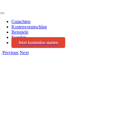
Toggle
Navigation
Gutachten
Kostenvoranschlag
Beispiele
Kunden
Jetzt kostenlos starten
Previous
Next
View
Larger
Image