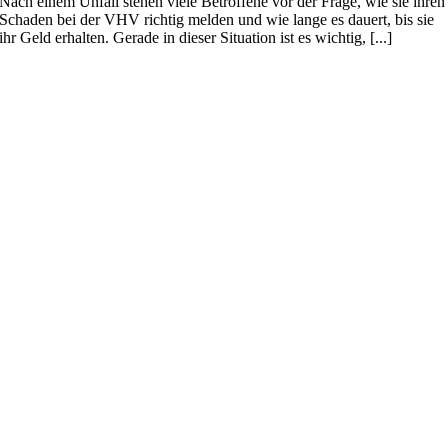
Nach einem Unfall stehen viele Betroffene vor der Frage, wie sie ihren
Schaden bei der VHV richtig melden und wie lange es dauert, bis sie
ihr Geld erhalten. Gerade in dieser Situation ist es wichtig, [...]