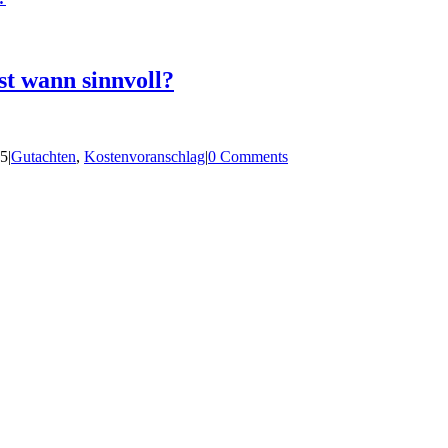
st wann sinnvoll?
25
|
Gutachten
,
Kostenvoranschlag
|
0 Comments