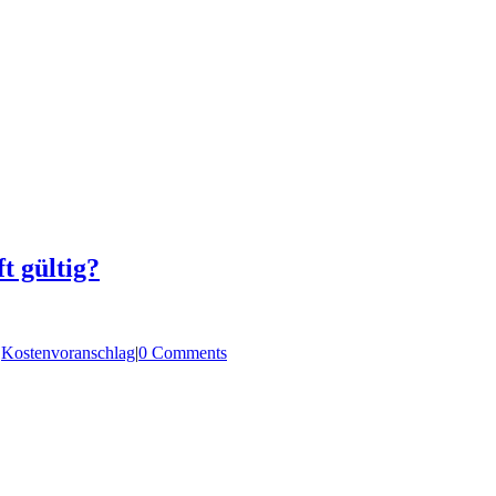
t gültig?
|
Kostenvoranschlag
|
0 Comments