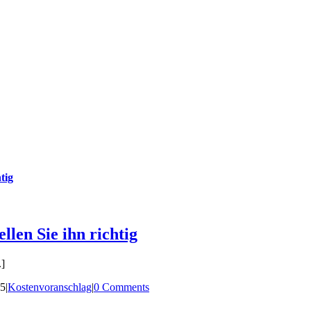
tig
llen Sie ihn richtig
.]
25
|
Kostenvoranschlag
|
0 Comments