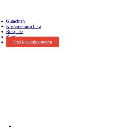
oggle
avigation
Gutachten
Kostenvoranschlag
Beispiele
Kunden
Jetzt kostenlos starten