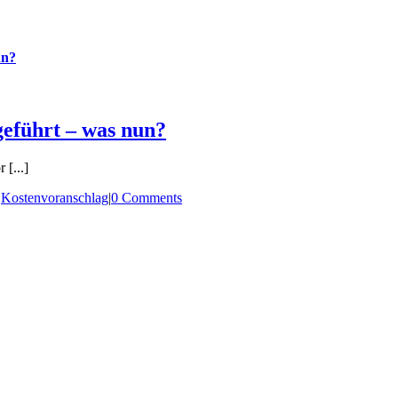
un?
eführt – was nun?
[...]
|
Kostenvoranschlag
|
0 Comments