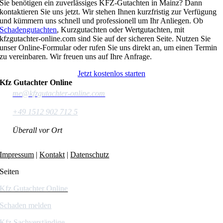
Sie benötigen ein zuverlässiges KFZ-Gutachten in Mainz? Dann
kontaktieren Sie uns jetzt. Wir stehen Ihnen kurzfristig zur Verfügung
und kümmern uns schnell und professionell um Ihr Anliegen. Ob
Schadengutachten
, Kurzgutachten oder Wertgutachten, mit
kfzgutachter-online.com sind Sie auf der sicheren Seite. Nutzen Sie
unser Online-Formular oder rufen Sie uns direkt an, um einen Termin
zu vereinbaren. Wir freuen uns auf Ihre Anfrage.
Jetzt kostenlos starten
Kfz Gutachter Online
me@kfzgutachter-online.com
+49 1512 902 712 5
Überall vor Ort
Impressum
|
Kontakt
|
Datenschutz
Seiten
Kfz Gutachter Online
Schaden melden
Kfz Sachverständige