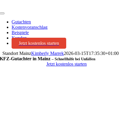
Toggle
Navigation
Gutachten
Kostenvoranschlag
Beispiele
Kunden
Jetzt kostenlos starten
Standort Mainz
Kimberly Marrek
2026-03-15T17:35:30+01:00
KFZ-Gutachter in Mainz
– Schnellhilfe bei Unfällen
Jetzt kostenlos starten