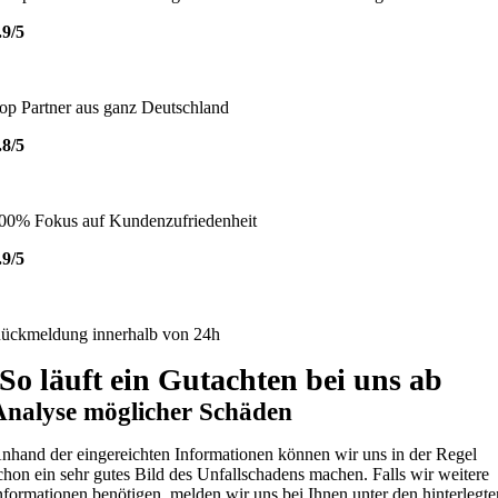
.9/5
op Partner aus ganz Deutschland
.8/5
00% Fokus auf Kundenzufriedenheit
.9/5
ückmeldung innerhalb von 24h
So läuft ein Gutachten bei uns ab
Analyse möglicher Schäden
nhand der eingereichten Informationen können wir uns in der Regel
chon ein sehr gutes Bild des Unfallschadens machen. Falls wir weitere
nformationen benötigen, melden wir uns bei Ihnen unter den hinterlegte