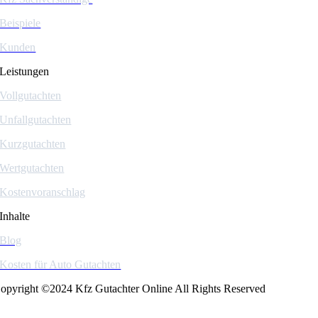
Beispiele
Kunden
Leistungen
Vollgutachten
Unfallgutachten
Kurzgutachten
Wertgutachten
Kostenvoranschlag
Inhalte
Blog
Kosten für Auto Gutachten
opyright ©2024 Kfz Gutachter Online All Rights Reserved