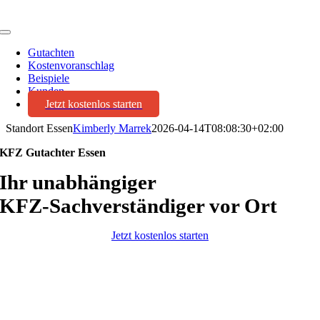
Toggle
Navigation
Gutachten
Kostenvoranschlag
Beispiele
Kunden
Jetzt kostenlos starten
Standort Essen
Kimberly Marrek
2026-04-14T08:08:30+02:00
KFZ Gutachter Essen
Ihr unabhängiger
KFZ‑Sachverständiger vor Ort
Jetzt kostenlos starten