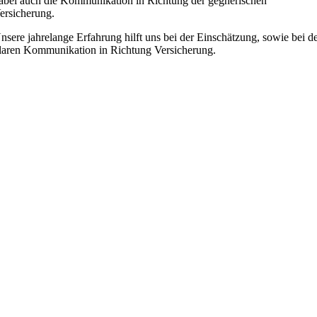
abei auch die Kommunikation in Richtung der gegnerischen
ersicherung.
nsere jahrelange Erfahrung hilft uns bei der Einschätzung, sowie bei d
laren Kommunikation in Richtung Versicherung.