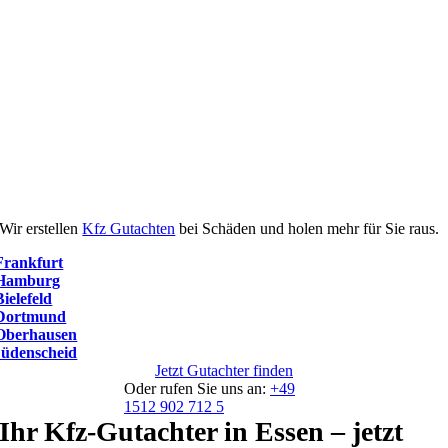
Wir erstellen
Kfz Gutachten
bei Schäden und holen mehr für Sie raus.
Frankfurt
Hamburg
Bielefeld
Dortmund
Oberhausen
üdenscheid
Jetzt Gutachter finden
Oder rufen Sie uns an:
+49
1512 902 712 5
Ihr Kfz-Gutachter in Essen – jetzt