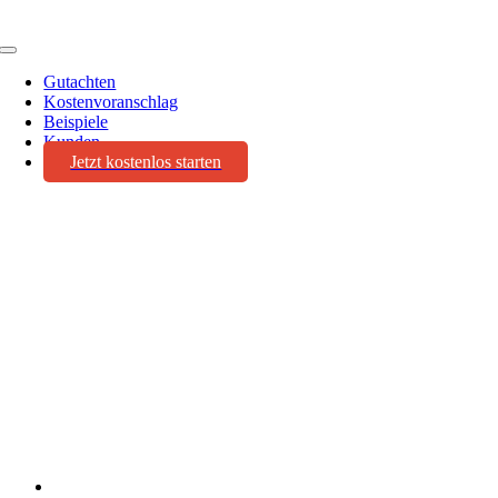
Toggle
Navigation
Gutachten
Kostenvoranschlag
Beispiele
Kunden
Jetzt kostenlos starten