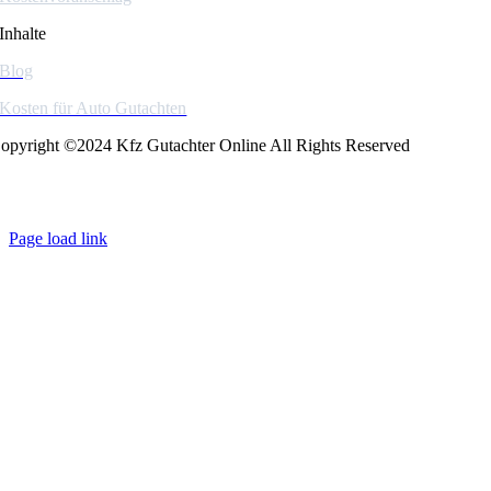
Inhalte
Blog
Kosten für Auto Gutachten
opyright ©2024 Kfz Gutachter Online All Rights Reserved
Page load link
Go
to
Top