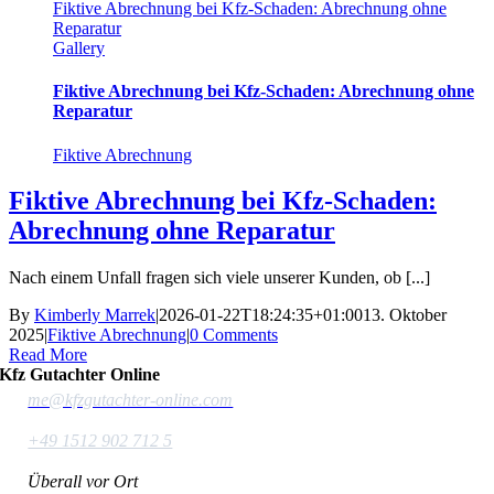
Fiktive Abrechnung bei Kfz-Schaden: Abrechnung ohne
Reparatur
Gallery
Fiktive Abrechnung bei Kfz-Schaden: Abrechnung ohne
Reparatur
Fiktive Abrechnung
Fiktive Abrechnung bei Kfz-Schaden:
Abrechnung ohne Reparatur
Nach einem Unfall fragen sich viele unserer Kunden, ob [...]
By
Kimberly Marrek
|
2026-01-22T18:24:35+01:00
13. Oktober
2025
|
Fiktive Abrechnung
|
0 Comments
Read More
Kfz Gutachter Online
me@kfzgutachter-online.com
+49 1512 902 712 5
Überall vor Ort