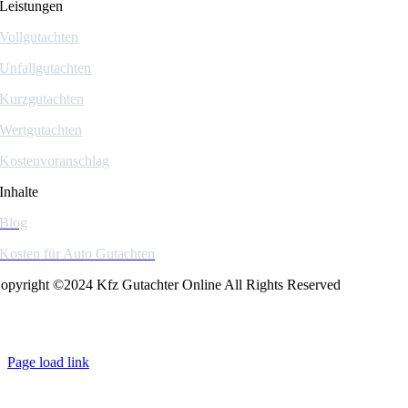
Leistungen
Vollgutachten
Unfallgutachten
Kurzgutachten
Wertgutachten
Kostenvoranschlag
Inhalte
Blog
Kosten für Auto Gutachten
opyright ©2024 Kfz Gutachter Online All Rights Reserved
Page load link
Go
to