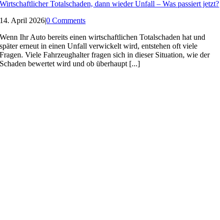
Wirtschaftlicher Totalschaden, dann wieder Unfall – Was passiert jetzt?
14. April 2026
|
0 Comments
Wenn Ihr Auto bereits einen wirtschaftlichen Totalschaden hat und
später erneut in einen Unfall verwickelt wird, entstehen oft viele
Fragen. Viele Fahrzeughalter fragen sich in dieser Situation, wie der
Schaden bewertet wird und ob überhaupt [...]