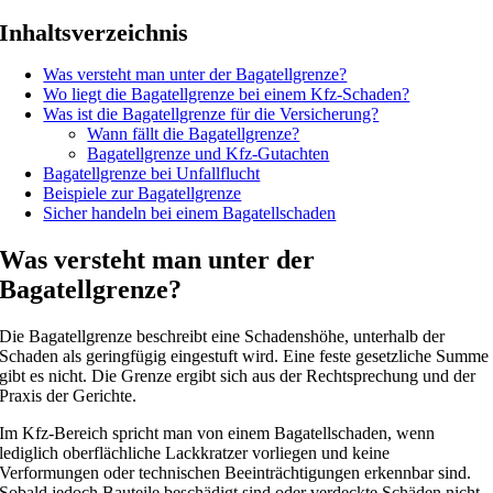
Inhaltsverzeichnis
Was versteht man unter der Bagatellgrenze?
Wo liegt die Bagatellgrenze bei einem Kfz-Schaden?
Was ist die Bagatellgrenze für die Versicherung?
Wann fällt die Bagatellgrenze?
Bagatellgrenze und Kfz-Gutachten
Bagatellgrenze bei Unfallflucht
Beispiele zur Bagatellgrenze
Sicher handeln bei einem Bagatellschaden
Was versteht man unter der
Bagatellgrenze?
Die Bagatellgrenze beschreibt eine Schadenshöhe, unterhalb der
Schaden als geringfügig eingestuft wird. Eine feste gesetzliche Summe
gibt es nicht. Die Grenze ergibt sich aus der Rechtsprechung und der
Praxis der Gerichte.
Im Kfz-Bereich spricht man von einem Bagatellschaden, wenn
lediglich oberflächliche Lackkratzer vorliegen und keine
Verformungen oder technischen Beeinträchtigungen erkennbar sind.
Sobald jedoch Bauteile beschädigt sind oder verdeckte Schäden nicht