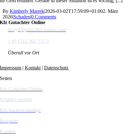
ihr Geld erhalten. Gerade in dieser Situation ist es wichtig, [...]
By
Kimberly Marrek
|
2026-03-02T17:59:09+01:00
2. März
2026
|
Schaden
|
0 Comments
Kfz Gutachter Online
me@kfzgutachter-online.com
+49 1512 902 712 5
Überall vor Ort
Impressum
|
Kontakt
|
Datenschutz
Seiten
Kfz Gutachter Online
Schaden melden
Kfz Sachverständige
Beispiele
Kunden