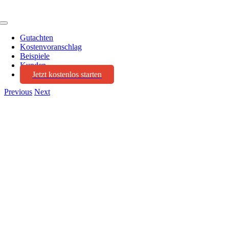
Toggle
Navigation
Gutachten
Kostenvoranschlag
Beispiele
Kunden
Jetzt kostenlos starten
Previous
Next
View
Larger
Image