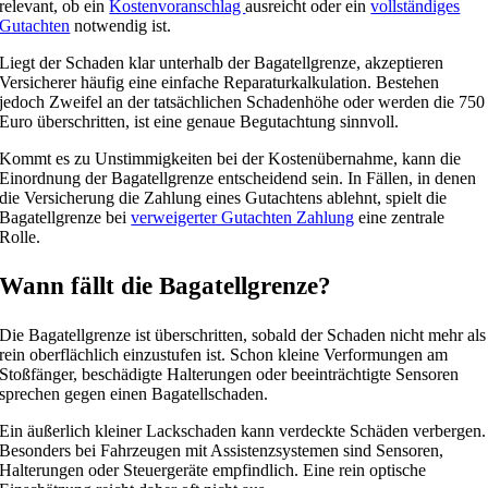
relevant, ob ein
Kostenvoranschlag
ausreicht oder ein
vollständiges
Gutachten
notwendig ist.
Liegt der Schaden klar unterhalb der Bagatellgrenze, akzeptieren
Versicherer häufig eine einfache Reparaturkalkulation. Bestehen
jedoch Zweifel an der tatsächlichen Schadenhöhe oder werden die 750
Euro überschritten, ist eine genaue Begutachtung sinnvoll.
Kommt es zu Unstimmigkeiten bei der Kostenübernahme, kann die
Einordnung der Bagatellgrenze entscheidend sein. In Fällen, in denen
die Versicherung die Zahlung eines Gutachtens ablehnt, spielt die
Bagatellgrenze bei
verweigerter Gutachten Zahlung
eine zentrale
Rolle.
Wann fällt die Bagatellgrenze?
Die Bagatellgrenze ist überschritten, sobald der Schaden nicht mehr als
rein oberflächlich einzustufen ist. Schon kleine Verformungen am
Stoßfänger, beschädigte Halterungen oder beeinträchtigte Sensoren
sprechen gegen einen Bagatellschaden.
Ein äußerlich kleiner Lackschaden kann verdeckte Schäden verbergen.
Besonders bei Fahrzeugen mit Assistenzsystemen sind Sensoren,
Halterungen oder Steuergeräte empfindlich. Eine rein optische